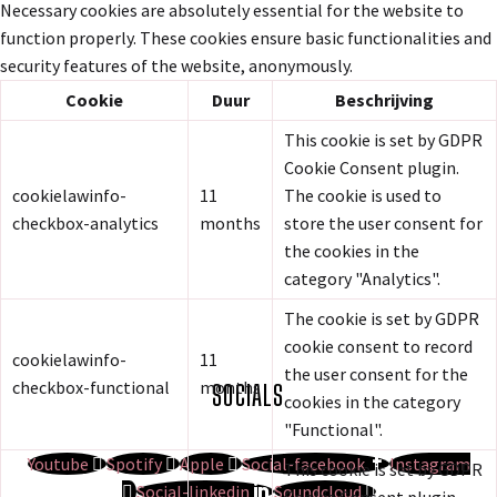
Necessary cookies are absolutely essential for the website to
function properly. These cookies ensure basic functionalities and
security features of the website, anonymously.
Cookie
Duur
Beschrijving
This cookie is set by GDPR
Cookie Consent plugin.
cookielawinfo-
11
The cookie is used to
checkbox-analytics
months
store the user consent for
the cookies in the
category "Analytics".
The cookie is set by GDPR
cookie consent to record
cookielawinfo-
11
the user consent for the
checkbox-functional
months
SOCIALS
cookies in the category
"Functional".
Youtube
Spotify
Apple
Social-facebook
Instagram
This cookie is set by GDPR
Social-linkedin
Soundcloud