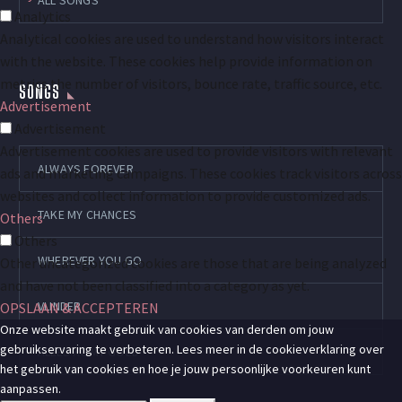
Analytics
Analytical cookies are used to understand how visitors interact
with the website. These cookies help provide information on
metrics the number of visitors, bounce rate, traffic source, etc.
SONGS
Advertisement
Advertisement
Advertisement cookies are used to provide visitors with relevant
ALWAYS FOREVER
ads and marketing campaigns. These cookies track visitors across
websites and collect information to provide customized ads.
TAKE MY CHANCES
Others
Others
WHEREVER YOU GO
Other uncategorized cookies are those that are being analyzed
and have not been classified into a category as yet.
VLINDER
OPSLAAN & ACCEPTEREN
Onze website maakt gebruik van cookies van derden om jouw
gebruikservaring te verbeteren. Lees meer in de cookieverklaring over
ALLES KOMT GOED
het gebruik van cookies en hoe je jouw persoonlijke voorkeuren kunt
aanpassen.